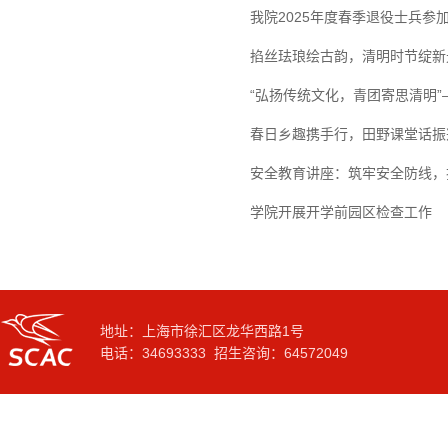
我院2025年度春季退役士兵
掐丝珐琅绘古韵，清明时节绽新
“弘扬传统文化，青团寄思清明
春日乡趣携手行，田野课堂话振
安全教育讲座：筑牢安全防线，
学院开展开学前园区检查工作
地址：上海市徐汇区龙华西路1号
电话：34693333 招生咨询：64572049