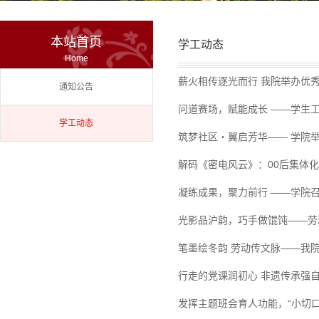
本站首页
学工动态
Home
薪火相传逐光而行 我院举办优
通知公告
问道赛场，赋能成长 ——学生
学工动态
筑梦社区・翼启芳华—— 学院举
解码《密电风云》：00后集体化
凝练成果，聚力前行 ——学院
光影品沪韵，巧手做馄饨——劳
笔墨绘冬韵 劳动传文脉——我院
行走的党课润初心 非遗传承强自
发挥主题班会育人功能，“小切口”