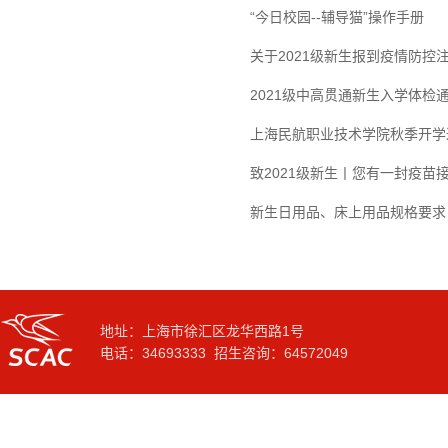
“今日校园--辅导猫”操作手册
关于2021级新生报到疫情防控
2021级中高贯通新生入学体检
上海民航职业技术学院秋季开学
致2021级新生丨您有一封疫苗
新生日用品、床上用品规格要求
地址：上海市徐汇区龙华西路1号
电话：34693333 招生咨询：64572049