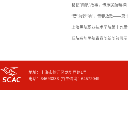
铭记“两航”故事，传承民航精神
“音”为梦“响”，青春放歌——
上海民航职业技术学院第十九届“
我院参加民航青春创新创效展示
地址：上海市徐汇区龙华西路1号
电话：34693333 招生咨询：64572049